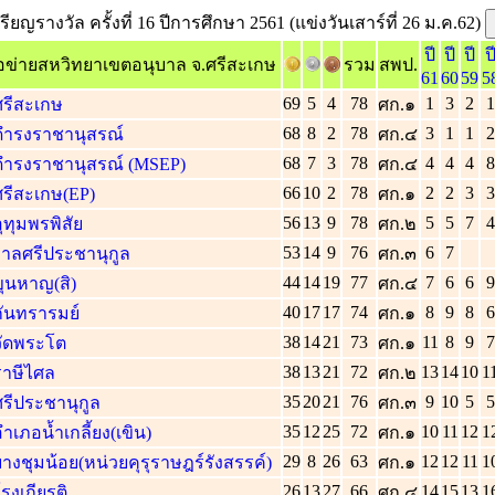
รียญรางวัล ครั้งที่ 16 ปีการศึกษา 2561 (แข่งวันเสาร์ที่ 26 ม.ค.62)
ปี
ปี
ปี
ป
ือข่ายสหวิทยาเขตอนุบาล จ.ศรีสะเกษ
รวม
สพป.
61
60
59
5
69
5
4
78
1
3
2
1
รีสะเกษ
ศก.๑
68
8
2
78
3
1
1
2
ดำรงราชานุสรณ์
ศก.๔
68
7
3
78
4
4
4
8
ดำรงราชานุสรณ์ (MSEP)
ศก.๔
66
10
2
78
2
2
3
3
รีสะเกษ(EP)
ศก.๑
56
13
9
78
5
5
7
4
ุทุมพรพิสัย
ศก.๒
53
14
9
76
6
7
บาลศรีประชานุกูล
ศก.๓
44
14
19
77
7
6
6
9
ุนหาญ(สิ)
ศก.๔
40
17
17
74
8
9
8
6
ันทรารมย์
ศก.๑
38
14
21
73
11
8
9
7
วัดพระโต
ศก.๑
38
13
21
72
13
14
10
1
ราษีไศล
ศก.๒
35
20
21
76
9
10
5
5
รีประชานุกูล
ศก.๓
35
12
25
72
10
11
12
1
ำเภอน้ำเกลี้ยง(เขิน)
ศก.๑
29
8
26
63
12
12
11
1
างชุมน้อย(หน่วยคุรุราษฎร์รังสรรค์)
ศก.๑
26
13
27
66
14
15
13
1
รงเกียรติ
ศก.๔