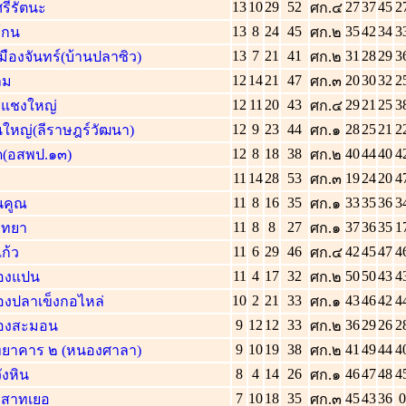
13
10
29
52
27
37
45
2
รีรัตนะ
ศก.๔
13
8
24
45
35
42
34
3
โกน
ศก.๒
13
7
21
41
31
28
29
3
มืองจันทร์(บ้านปลาซิว)
ศก.๒
12
14
21
47
20
30
32
2
ลม
ศก.๓
12
11
20
43
29
21
25
3
ะแชงใหญ่
ศก.๔
12
9
23
44
28
25
21
2
ใหญ่(ลีราษฎร์วัฒนา)
ศก.๑
12
8
18
38
40
44
40
4
ด(อสพป.๑๓)
ศก.๒
11
14
28
53
19
24
20
4
ศก.๓
11
8
16
35
33
35
36
3
นคูณ
ศก.๑
11
8
8
27
37
36
35
1
ิทยา
ศก.๑
11
6
29
46
42
45
47
4
ก้ว
ศก.๔
11
4
17
32
50
50
43
4
องแปน
ศก.๒
10
2
21
33
43
46
42
4
องปลาเข็งกอไหล่
ศก.๑
9
12
12
33
36
29
26
2
องสะมอน
ศก.๒
9
10
19
38
41
49
44
4
ิทยาคาร ๒ (หนองศาลา)
ศก.๒
8
4
14
26
46
47
48
4
ังหิน
ศก.๑
7
10
18
35
45
43
36
0
าสาทเยอ
ศก.๓