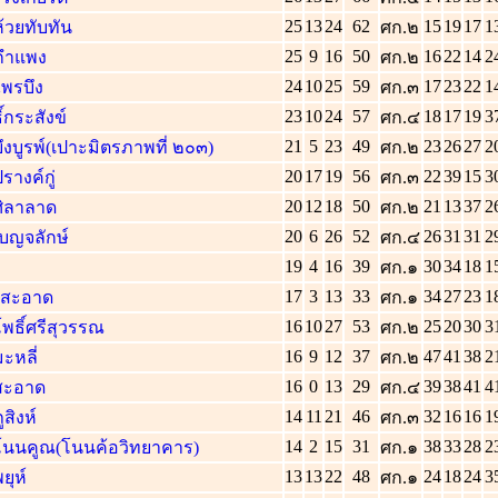
25
13
24
62
15
19
17
1
้วยทับทัน
ศก.๒
25
9
16
50
16
22
14
2
อกำแพง
ศก.๒
24
10
25
59
17
23
22
1
พรบึง
ศก.๓
23
10
24
57
18
17
19
3
์กระสังข์
ศก.๔
21
5
23
49
23
26
27
2
ึงบูรพ์(เปาะมิตรภาพที่ ๒๐๓)
ศก.๒
20
17
19
56
22
39
15
3
รางค์กู่
ศก.๓
20
12
18
50
21
13
37
2
ศิลาลาด
ศก.๒
20
6
26
52
26
31
31
2
บญจลักษ์
ศก.๔
19
4
16
39
30
34
18
1
ศก.๑
17
3
13
33
34
27
23
1
งสะอาด
ศก.๑
16
10
27
53
25
20
30
3
พธิ์ศรีสุวรรณ
ศก.๒
16
9
12
37
47
41
38
2
ะหลี่
ศก.๒
16
0
13
29
39
38
41
4
สะอาด
ศก.๔
14
11
21
46
32
16
16
1
สิงห์
ศก.๓
14
2
15
31
38
33
28
2
โนนคูณ(โนนค้อวิทยาคาร)
ศก.๑
13
13
22
48
24
18
24
3
ยุห์
ศก.๑