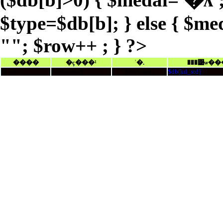
$type=$db[b]; } else { $me
""; $row++ ; } ?>
����­
�ç���¹
ʾ�.
���͹ѡ��
$medal
$db[sname]
$db[scgrp]
$db[kd_std]