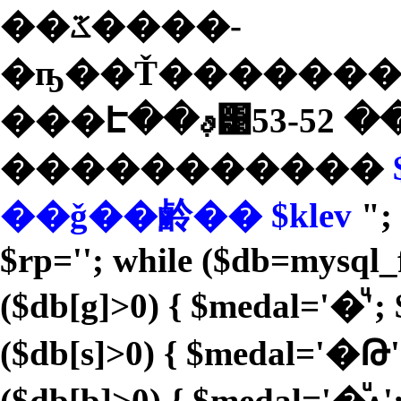
��ػ����­
�ҧ��Ť�������
� 52-53
�����������
��ǧ��鹷�� $klev
"; 
$rp=''; while ($db=mysql_f
($db[g]>0) { $medal='�ͧ'; 
($db[s]>0) { $medal='�Թ';
($db[b]>0) { $medal='�ͧᴧ'