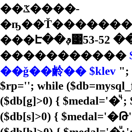
��ػ����­
�ҧ��Ť�������
� 52-53
�����������
��ǧ��鹷�� $klev
"; 
$rp=''; while ($db=mysql_f
($db[g]>0) { $medal='�ͧ'; 
($db[s]>0) { $medal='�Թ';
($db[b]>0) { $medal='�ͧᴧ'