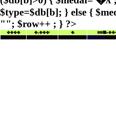
$type=$db[b]; } else { $me
""; $row++ ; } ?>
����­
�ç���¹
ʾ�.
���͹ѡ��
$medal
$db[sname]
$db[scgrp]
$db[kd_std]